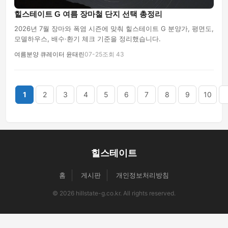
힐스테이트 G 여름 장마철 단지 선택 총정리
2026년 7월 장마와 폭염 시즌에 맞춰 힐스테이트 G 분양가, 평면도,
모델하우스, 배수·환기 체크 기준을 정리했습니다.
여름분양 큐레이터 윤태린
07-25
조회 43
끝
1
2
3
4
5
6
7
8
9
10
힐스테이트
홈
게시판
개인정보처리방침
© 2026 hillstate-g.co.kr. All rights reserved.