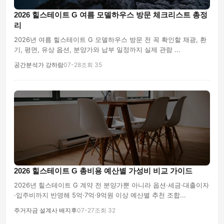
2026 힐스테이트 G 여름 모델하우스 방문 체크리스트 총정
리
2026년 여름 힐스테이트 G 모델하우스 방문 전 꼭 확인할 채광, 환
기, 평면, 유상 옵션, 분양가와 납부 일정까지 실제 관람 ...
공간분석가 강하람
07-28
조회 35
2026 힐스테이트 G 총비용 예산별 가성비 비교 가이드
2026년 힐스테이트 G 계약 전 분양가뿐 아니라 옵션·세금·대출이자
·입주비까지 반영해 5억·7억·9억원 이상 예산별 추천 조합...
주거자금 설계사 배지후
07-27
조회 32